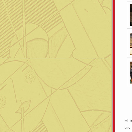
El 
las