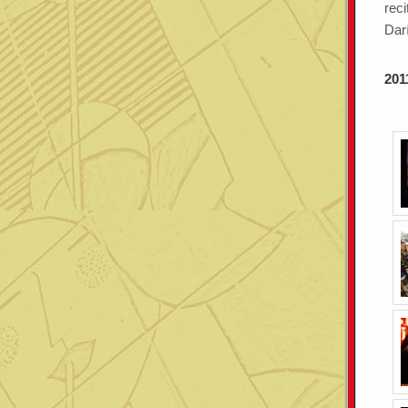
reci
Dar
201