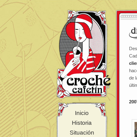
Des
Ca
cli
ha
de l
últ
200
Inicio
Historia
Situación