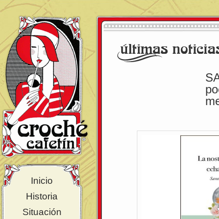
S
po
me
Inicio
Historia
Situación