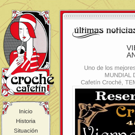
V
A
Uno de los mejor
MUNDIAL D
Cafetín Croché, TE
Inicio
Historia
Situación