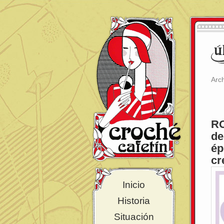
Arc
RO
de
ép
cr
Inicio
Historia
Situación