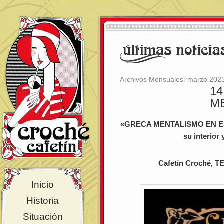
Archivos Mensuales:
marzo 202
1
M
«GRECA MENTALISMO EN ESTA
su interior 
Cafetín Croché, 
Inicio
Historia
Situación